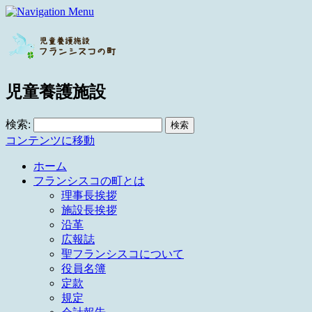
児童養護施設
検索:
コンテンツに移動
ホーム
フランシスコの町とは
理事長挨拶
施設長挨拶
沿革
広報誌
聖フランシスコについて
役員名簿
定款
規定