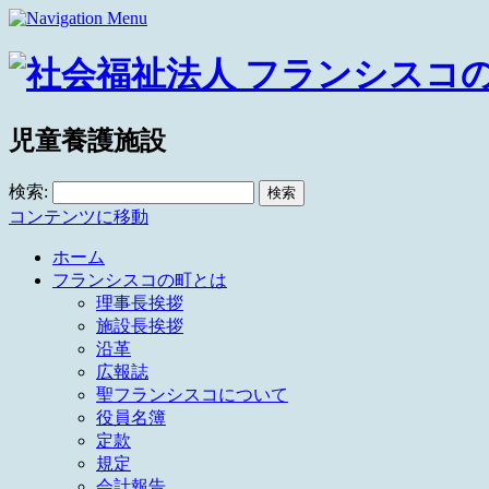
児童養護施設
検索:
コンテンツに移動
ホーム
フランシスコの町とは
理事長挨拶
施設長挨拶
沿革
広報誌
聖フランシスコについて
役員名簿
定款
規定
会計報告