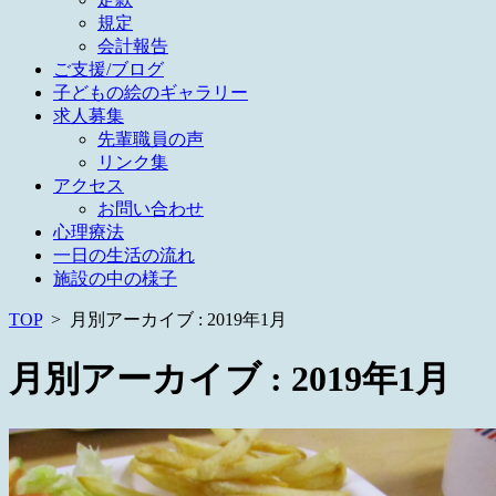
規定
会計報告
ご支援/ブログ
子どもの絵のギャラリー
求人募集
先輩職員の声
リンク集
アクセス
お問い合わせ
心理療法
一日の生活の流れ
施設の中の様子
TOP
>
月別アーカイブ : 2019年1月
月別アーカイブ :
2019年1月