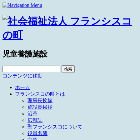
児童養護施設
検
索:
コンテンツに移動
ホーム
フランシスコの町とは
理事長挨拶
施設長挨拶
沿革
広報誌
聖フランシスコについて
役員名簿
定款