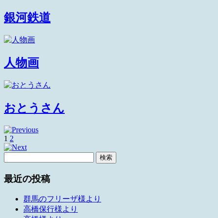
銀河鉄道
人物画
おとうさん
1
2
検
索:
最近の投稿
群馬のフリーザ様より
高橋保行様より