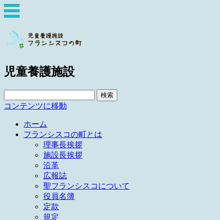
児童養護施設
検
索:
コンテンツに移動
ホーム
フランシスコの町とは
理事長挨拶
施設長挨拶
沿革
広報誌
聖フランシスコについて
役員名簿
定款
規定