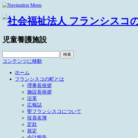
児童養護施設
検
索:
コンテンツに移動
ホーム
フランシスコの町とは
理事長挨拶
施設長挨拶
沿革
広報誌
聖フランシスコについて
役員名簿
定款
規定
会計報告