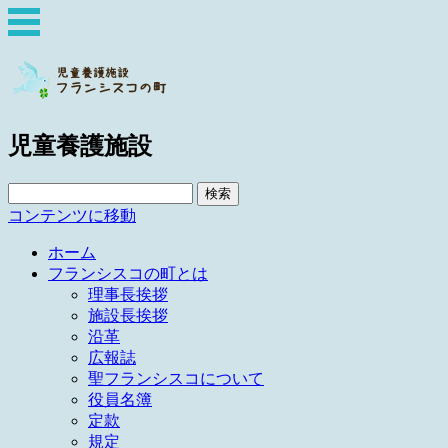
児童養護施設
検
索:
コンテンツに移動
ホーム
フランシスコの町とは
理事長挨拶
施設長挨拶
沿革
広報誌
聖フランシスコについて
役員名簿
定款
規定