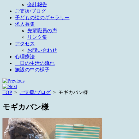
会計報告
ご支援/ブログ
子どもの絵のギャラリー
求人募集
先輩職員の声
リンク集
アクセス
お問い合わせ
心理療法
一日の生活の流れ
施設の中の様子
TOP
>
ご支援/ブログ
>
モギカバン様
モギカバン様