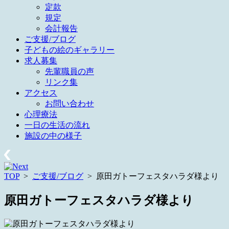
定款
規定
会計報告
ご支援/ブログ
子どもの絵のギャラリー
求人募集
先輩職員の声
リンク集
アクセス
お問い合わせ
心理療法
一日の生活の流れ
施設の中の様子
TOP
>
ご支援/ブログ
>
原田ガトーフェスタハラダ様より
原田ガトーフェスタハラダ様より