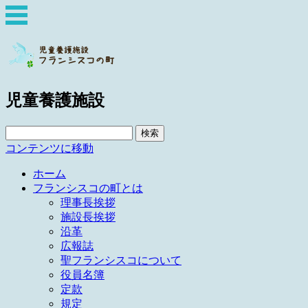
児童養護施設
検
索:
コンテンツに移動
ホーム
フランシスコの町とは
理事長挨拶
施設長挨拶
沿革
広報誌
聖フランシスコについて
役員名簿
定款
規定