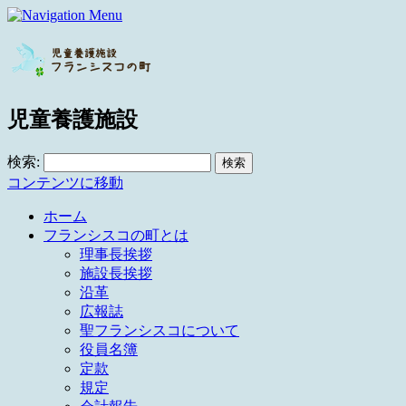
児童養護施設
検索:
コンテンツに移動
ホーム
フランシスコの町とは
理事長挨拶
施設長挨拶
沿革
広報誌
聖フランシスコについて
役員名簿
定款
規定