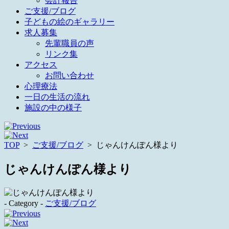
会計報告
ご支援/ブログ
子どもの絵のギャラリー
求人募集
先輩職員の声
リンク集
アクセス
お問い合わせ
心理療法
一日の生活の流れ
施設の中の様子
TOP
>
ご支援/ブログ
>
じゃんけんぽん様より
じゃんけんぽん様より
- Category -
ご支援/ブログ