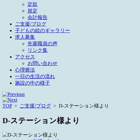
定款
規定
会計報告
ご支援/ブログ
子どもの絵のギャラリー
求人募集
先輩職員の声
リンク集
アクセス
お問い合わせ
心理療法
一日の生活の流れ
施設の中の様子
TOP
>
ご支援/ブログ
>
D-ステーション様より
D-ステーション様より