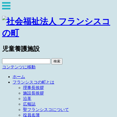
児童養護施設
検
索:
コンテンツに移動
ホーム
フランシスコの町とは
理事長挨拶
施設長挨拶
沿革
広報誌
聖フランシスコについて
役員名簿