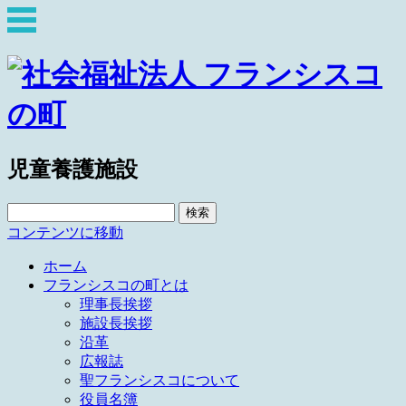
児童養護施設
検
索:
コンテンツに移動
ホーム
フランシスコの町とは
理事長挨拶
施設長挨拶
沿革
広報誌
聖フランシスコについて
役員名簿