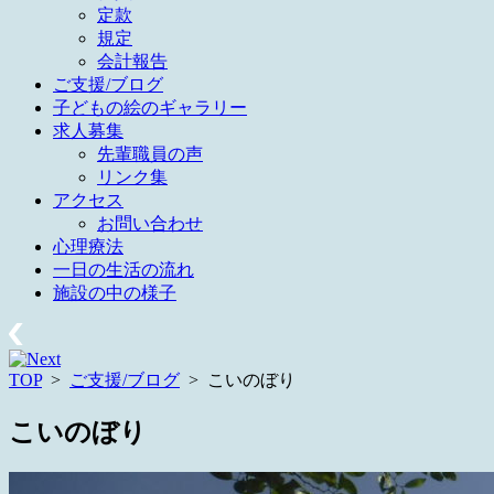
定款
規定
会計報告
ご支援/ブログ
子どもの絵のギャラリー
求人募集
先輩職員の声
リンク集
アクセス
お問い合わせ
心理療法
一日の生活の流れ
施設の中の様子
TOP
>
ご支援/ブログ
>
こいのぼり
こいのぼり