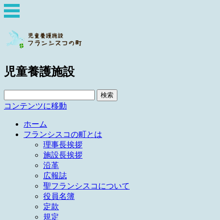
児童養護施設
検
索:
コンテンツに移動
ホーム
フランシスコの町とは
理事長挨拶
施設長挨拶
沿革
広報誌
聖フランシスコについて
役員名簿
定款
規定