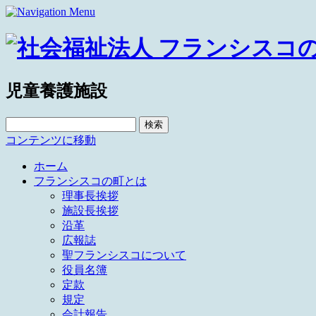
児童養護施設
検
索:
コンテンツに移動
ホーム
フランシスコの町とは
理事長挨拶
施設長挨拶
沿革
広報誌
聖フランシスコについて
役員名簿
定款
規定
会計報告