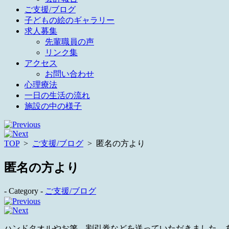
ご支援/ブログ
子どもの絵のギャラリー
求人募集
先輩職員の声
リンク集
アクセス
お問い合わせ
心理療法
一日の生活の流れ
施設の中の様子
TOP
>
ご支援/ブログ
>
匿名の方より
匿名の方より
- Category -
ご支援/ブログ
ハンドタオルやお箸、割引券などを送っていただきました。