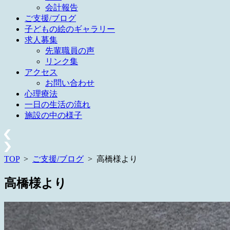
会計報告
ご支援/ブログ
子どもの絵のギャラリー
求人募集
先輩職員の声
リンク集
アクセス
お問い合わせ
心理療法
一日の生活の流れ
施設の中の様子
TOP
>
ご支援/ブログ
>
高橋様より
高橋様より