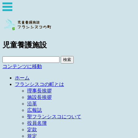
児童養護施設
検
索:
コンテンツに移動
ホーム
フランシスコの町とは
理事長挨拶
施設長挨拶
沿革
広報誌
聖フランシスコについて
役員名簿
定款
規定