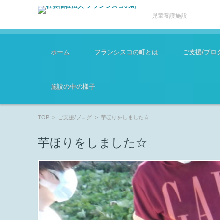
児童養護施設
コンテンツに移動
ホーム
フランシスコの町とは
ご支援/ブロ
施設の中の様子
TOP
>
ご支援/ブログ
>
芋ほりをしました☆
芋ほりをしました☆