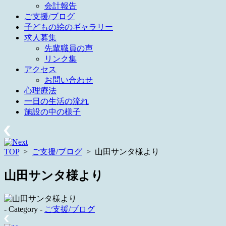
会計報告
ご支援/ブログ
子どもの絵のギャラリー
求人募集
先輩職員の声
リンク集
アクセス
お問い合わせ
心理療法
一日の生活の流れ
施設の中の様子
TOP
>
ご支援/ブログ
>
山田サンタ様より
山田サンタ様より
- Category -
ご支援/ブログ