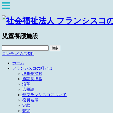
児童養護施設
検
索:
コンテンツに移動
ホーム
フランシスコの町とは
理事長挨拶
施設長挨拶
沿革
広報誌
聖フランシスコについて
役員名簿
定款
規定