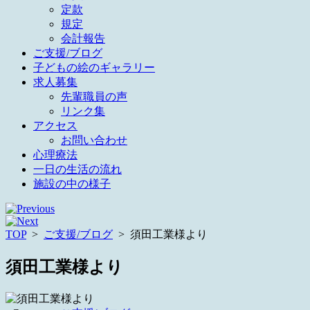
定款
規定
会計報告
ご支援/ブログ
子どもの絵のギャラリー
求人募集
先輩職員の声
リンク集
アクセス
お問い合わせ
心理療法
一日の生活の流れ
施設の中の様子
TOP
>
ご支援/ブログ
>
須田工業様より
須田工業様より