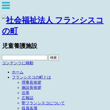
児童養護施設
検
索:
コンテンツに移動
ホーム
フランシスコの町とは
理事長挨拶
施設長挨拶
沿革
広報誌
聖フランシスコについて
役員名簿