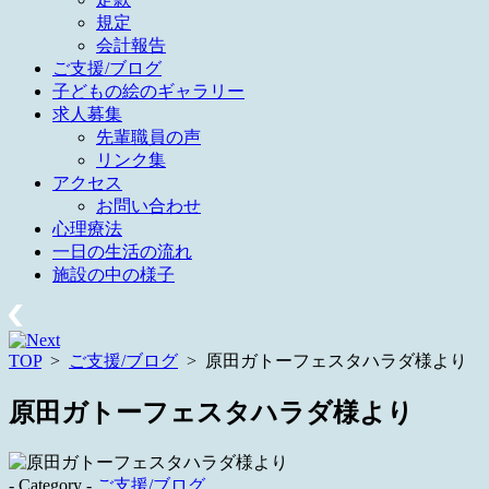
規定
会計報告
ご支援/ブログ
子どもの絵のギャラリー
求人募集
先輩職員の声
リンク集
アクセス
お問い合わせ
心理療法
一日の生活の流れ
施設の中の様子
TOP
>
ご支援/ブログ
>
原田ガトーフェスタハラダ様より
原田ガトーフェスタハラダ様より
- Category -
ご支援/ブログ