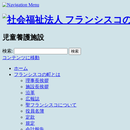
児童養護施設
検索:
コンテンツに移動
ホーム
フランシスコの町とは
理事長挨拶
施設長挨拶
沿革
広報誌
聖フランシスコについて
役員名簿
定款
規定
会計報告