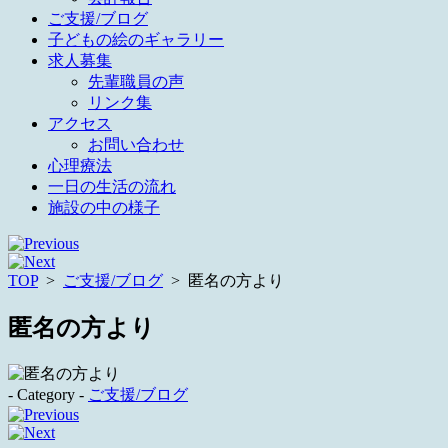
ご支援/ブログ
子どもの絵のギャラリー
求人募集
先輩職員の声
リンク集
アクセス
お問い合わせ
心理療法
一日の生活の流れ
施設の中の様子
TOP
>
ご支援/ブログ
>
匿名の方より
匿名の方より
- Category -
ご支援/ブログ