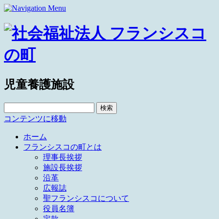
児童養護施設
検
索:
コンテンツに移動
ホーム
フランシスコの町とは
理事長挨拶
施設長挨拶
沿革
広報誌
聖フランシスコについて
役員名簿
定款