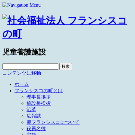
児童養護施設
検
索:
コンテンツに移動
ホーム
フランシスコの町とは
理事長挨拶
施設長挨拶
沿革
広報誌
聖フランシスコについて
役員名簿
定款