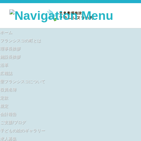
検索:
コンテンツに移動
ホーム
フランシスコの町とは
理事長挨拶
施設長挨拶
沿革
広報誌
聖フランシスコについて
役員名簿
定款
規定
会計報告
ご支援/ブログ
子どもの絵のギャラリー
求人募集