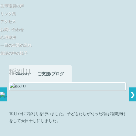
先輩職員の声
リンク集
アクセス
お問い合わせ
心理療法
一日の生活の流れ
施設の中の様子
稲刈り
ご支援/ブログ
- Category -
10月7日に稲刈りを行いました。子どもたちが刈った稲は稲架掛け
をして天日干しにしました。