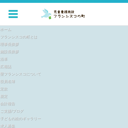
検索:
コンテンツに移動
ホーム
フランシスコの町とは
理事長挨拶
施設長挨拶
沿革
広報誌
聖フランシスコについて
役員名簿
定款
規定
会計報告
ご支援/ブログ
子どもの絵のギャラリー
求人募集