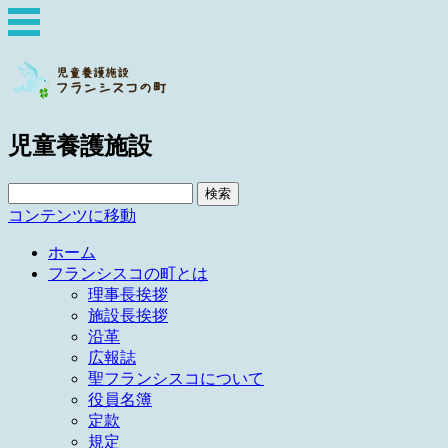
児童養護施設
検
索:
コンテンツに移動
ホーム
フランシスコの町とは
理事長挨拶
施設長挨拶
沿革
広報誌
聖フランシスコについて
役員名簿
定款
規定