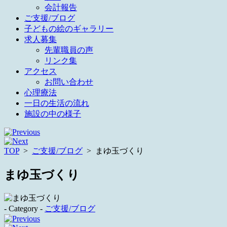
会計報告
ご支援/ブログ
子どもの絵のギャラリー
求人募集
先輩職員の声
リンク集
アクセス
お問い合わせ
心理療法
一日の生活の流れ
施設の中の様子
TOP
>
ご支援/ブログ
>
まゆ玉づくり
まゆ玉づくり
- Category -
ご支援/ブログ