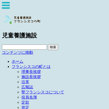
児童養護施設
検
索:
コンテンツに移動
ホーム
フランシスコの町とは
理事長挨拶
施設長挨拶
沿革
広報誌
聖フランシスコについて
役員名簿
定款
規定