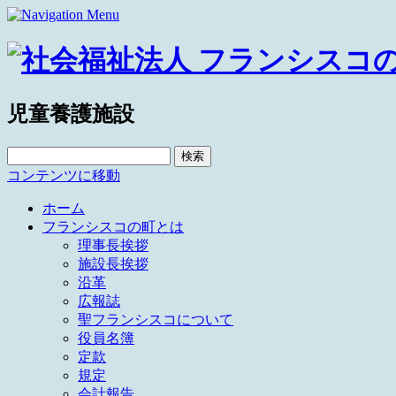
児童養護施設
検
索:
コンテンツに移動
ホーム
フランシスコの町とは
理事長挨拶
施設長挨拶
沿革
広報誌
聖フランシスコについて
役員名簿
定款
規定
会計報告