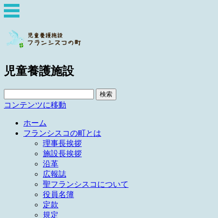
児童養護施設
検
索:
コンテンツに移動
ホーム
フランシスコの町とは
理事長挨拶
施設長挨拶
沿革
広報誌
聖フランシスコについて
役員名簿
定款
規定