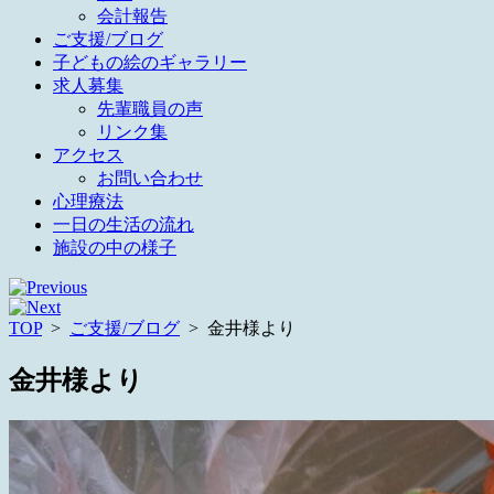
会計報告
ご支援/ブログ
子どもの絵のギャラリー
求人募集
先輩職員の声
リンク集
アクセス
お問い合わせ
心理療法
一日の生活の流れ
施設の中の様子
TOP
>
ご支援/ブログ
>
金井様より
金井様より