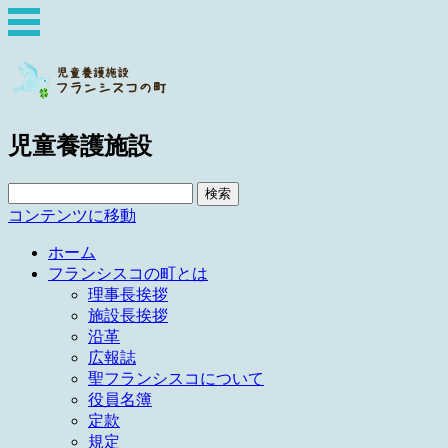
児童養護施設
検
索:
コンテンツに移動
ホーム
フランシスコの町とは
理事長挨拶
施設長挨拶
沿革
広報誌
聖フランシスコについて
役員名簿
定款
規定