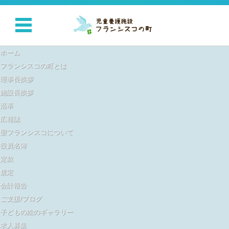
検索:
コンテンツに移動
ホーム
フランシスコの町とは
理事長挨拶
施設長挨拶
沿革
広報誌
聖フランシスコについて
役員名簿
定款
規定
会計報告
ご支援/ブログ
子どもの絵のギャラリー
求人募集