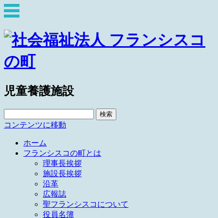
児童養護施設
検
索:
コンテンツに移動
ホーム
フランシスコの町とは
理事長挨拶
施設長挨拶
沿革
広報誌
聖フランシスコについて
役員名簿