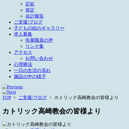
定款
規定
会計報告
ご支援/ブログ
子どもの絵のギャラリー
求人募集
先輩職員の声
リンク集
アクセス
お問い合わせ
心理療法
一日の生活の流れ
施設の中の様子
TOP
>
ご支援/ブログ
>
カトリック高崎教会の皆様より
カトリック高崎教会の皆様より