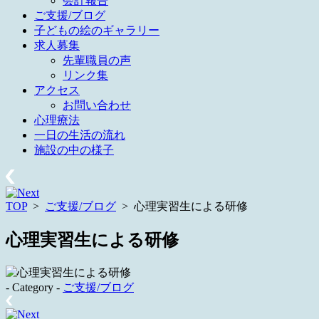
会計報告
ご支援/ブログ
子どもの絵のギャラリー
求人募集
先輩職員の声
リンク集
アクセス
お問い合わせ
心理療法
一日の生活の流れ
施設の中の様子
TOP
>
ご支援/ブログ
>
心理実習生による研修
心理実習生による研修
- Category -
ご支援/ブログ