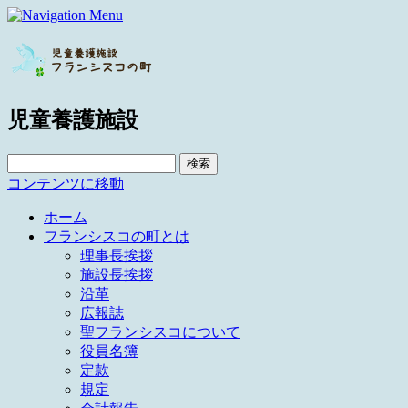
児童養護施設
検
索:
コンテンツに移動
ホーム
フランシスコの町とは
理事長挨拶
施設長挨拶
沿革
広報誌
聖フランシスコについて
役員名簿
定款
規定